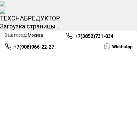
ТЕХСНАБРЕДУКТОР
Загрузка страницы...
НЕ
Москва
+7(3852)731-034
НАШЛИ
+7(906)966-22-27
WhatsApp
НУЖНОЕ
ОБОРУДОВАНИЕ?!
БЕСПЛАТНО
ПРОКОНСУЛЬТИРУЕМ И
ПОДБЕРЕМ МОТОР-
РЕДУКТОР!
Имя
*
Телефон
*
+7
Поиск