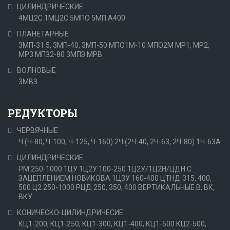
ЦИЛИНДРИЧЕСКИЕ
4МЦ2С
1МЦ2С
5МПО
5МП
А400
ПЛАНЕТАРНЫЕ
3МП-31.5, 3МП-40, 3МП-50
МПО1М-10
МПО2М
МР1, МР2,
МР3
МПЗ2-80
3МПЗ
МРВ
ВОЛНОВЫЕ
3МВЗ
РЕДУКТОРЫ
ЧЕРВЯЧНЫЕ
Ч (Ч-80, Ч-100, Ч-125, Ч-160)
2Ч (2Ч-40, 2Ч-63, 2Ч-80)
1Ч-63А
ЦИЛИНДРИЧЕСКИЕ
РМ 250-1000
1ЦУ
1Ц2У 100-250
1Ц2У/1Ц2Н/ЦДН С
ЗАЦЕПЛЕНИЕМ НОВИКОВА
1Ц3У 160-400
ЦТНД 315, 400,
500
Ц2 250-1000
РЦД 250, 350, 400
ВЕРТИКАЛЬНЫЕ В, ВК,
ВКУ
КОНИЧЕСКО-ЦИЛИНДРИЧЕСИЕ
КЦ1-200, КЦ1-250, КЦ1-300, КЦ1-400, КЦ1-500
КЦ2-500,