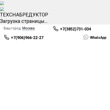
ТЕХСНАБРЕДУКТОР
Загрузка страницы...
НЕ
Москва
+7(3852)731-034
НАШЛИ
+7(906)966-22-27
WhatsApp
НУЖНОЕ
ОБОРУДОВАНИЕ?!
БЕСПЛАТНО
ПРОКОНСУЛЬТИРУЕМ И
ПОДБЕРЕМ МОТОР-
РЕДУКТОР!
Имя
*
Телефон
*
+7
Поиск