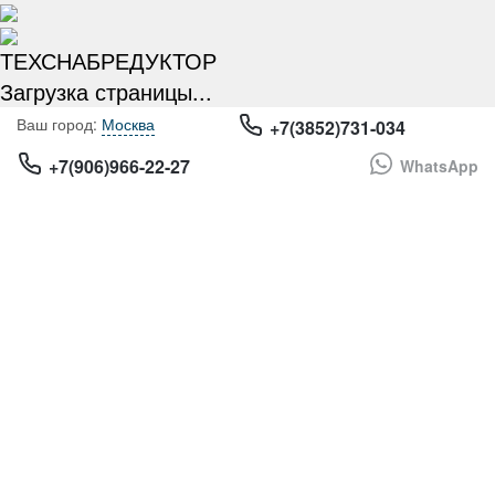
ТЕХСНАБРЕДУКТОР
Загрузка страницы...
НЕ
Москва
+7(3852)731-034
НАШЛИ
+7(906)966-22-27
WhatsApp
НУЖНОЕ
ОБОРУДОВАНИЕ?! БЕСПЛАТНО
ПРОКОНСУЛЬТИРУЕМ И ПОДБЕРЕМ
МОТОР-РЕДУКТОР!
Имя
*
Телефон
*
+7
Поиск