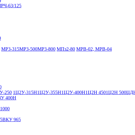
)
РЧ-63/125
0
МР3-315
МР3-500
МР3-800
МПз2-80
МРВ-02, МРВ-04
0
У-250
1Ц2У-315Н
1Ц2У-355Н
1Ц2У-400Н
1Ц2Н 450
1Ц2Н 500
ЦДН
3У 400Н
1000
5
ВКУ 965