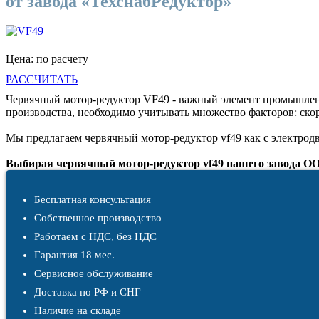
от завода «ТехснабРедуктор»
Цена: по расчету
РАССЧИТАТЬ
Червячный мотор-редуктор VF49 - важный элемент промышленн
производства, необходимо учитывать множество факторов: ско
Мы предлагаем червячный мотор-редуктор vf49 как с электродви
Выбирая червячный мотор-редуктор vf49 нашего завода
Бесплатная консультация
Собственное производство
Работаем с НДС, без НДС
Гарантия 18 мес.
Сервисное обслуживание
Доставка по РФ и СНГ
Наличие на складе