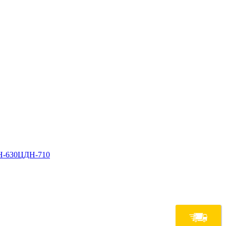
-630
ЦДН-710