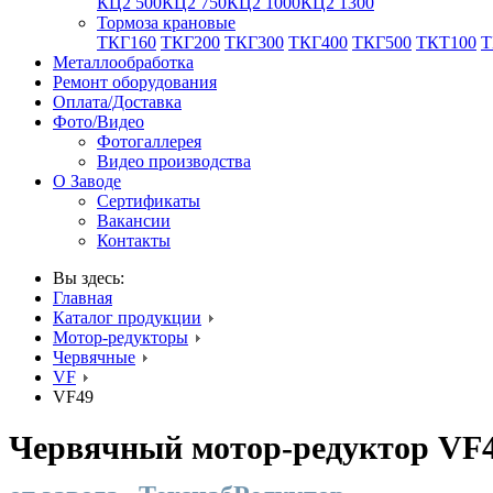
КЦ2 500
КЦ2 750
КЦ2 1000
КЦ2 1300
Тормоза крановые
ТКГ160
ТКГ200
ТКГ300
ТКГ400
ТКГ500
ТКТ100
Т
Металлообработка
Ремонт оборудования
Оплата/Доставка
Фото/Видео
Фотогаллерея
Видео производства
О Заводе
Сертификаты
Вакансии
Контакты
Вы здесь:
Главная
Каталог продукции
Мотор-редукторы
Червячные
VF
VF49
Червячный мотор-редуктор VF