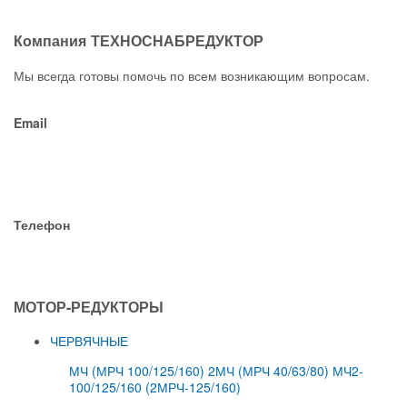
Компания ТЕХНОСНАБРЕДУКТОР
Мы всегда готовы помочь по всем возникающим вопросам.
Email
snab.reduktor@gmail.com
snabreduktor@ya.ru
Телефон
+7 (3852) 731-035
МОТОР-РЕДУКТОРЫ
ЧЕРВЯЧНЫЕ
МЧ (МРЧ 100/125/160)
2МЧ (МРЧ 40/63/80)
МЧ2-
100/125/160 (2МРЧ-125/160)