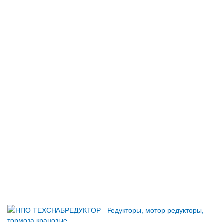
+7
Поиск
Email
Город
Комментарий
Нажимая кнопку отправить, вы даете свое согласие на
передачу и обработку персональных данных
ОТПРАВИТЬ