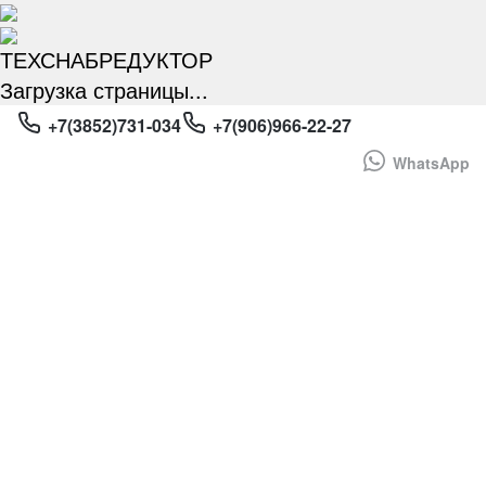
ТЕХСНАБРЕДУКТОР
Загрузка страницы...
НЕ
+7(3852)731-034
+7(906)966-22-27
НАШЛИ НУЖНОЕ
WhatsApp
ОБОРУДОВАНИЕ?!
БЕСПЛАТНО ПРОКОНСУЛЬТИРУЕМ И
ПОДБЕРЕМ МОТОР-РЕДУКТОР!
Имя
*
Телефон
*
+7
Поиск