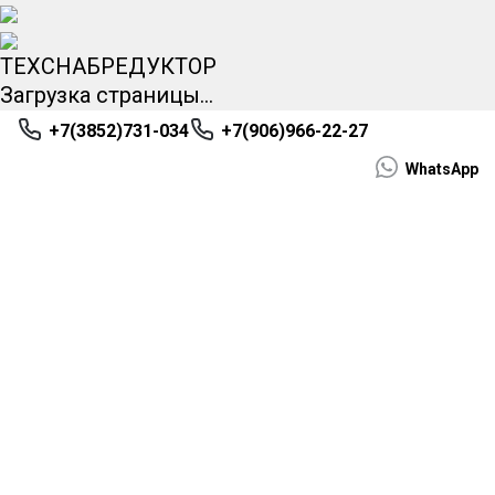
ТЕХСНАБРЕДУКТОР
Загрузка страницы...
НЕ
+7(3852)731-034
+7(906)966-22-27
НАШЛИ НУЖНОЕ
WhatsApp
ОБОРУДОВАНИЕ?!
БЕСПЛАТНО
ПРОКОНСУЛЬТИРУЕМ И
ПОДБЕРЕМ МОТОР-
РЕДУКТОР!
Имя
*
Телефон
*
+7
Поиск